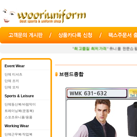
"
최고품질 최저가격
" 유니폼 전문쇼핑몰
우
Event Wear
브랜드종합
단체 티셔츠
단체 조끼
단체 모자
Sports & Leisure
단체등산복/바람막이
트레이닝복(운동복)
스포츠유니폼/용품
Working Wear
단체근무복/작업복