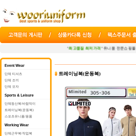
"
최고품질 최저가격
" 유니폼 전문쇼핑몰
우리유
Event Wear
트레이닝복(운동복)
단체 티셔츠
단체 조끼
단체 모자
Sports & Leisure
단체등산복/바람막이
트레이닝복(운동복)
스포츠유니폼/용품
Working Wear
단체근무복/작업복