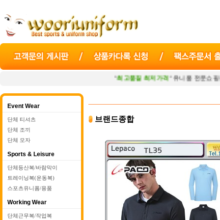
"
최고품질 최저가격
" 유니폼 전문쇼핑몰
우
Event Wear
브랜드종합
단체 티셔츠
단체 조끼
단체 모자
Sports & Leisure
단체등산복/바람막이
트레이닝복(운동복)
스포츠유니폼/용품
Working Wear
단체근무복/작업복