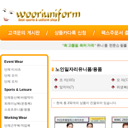
"
최고품질 최저가격
" 유니폼 전문쇼핑몰
우리
Event Wear
노인일자리유니폼/용품
단체 티셔츠
단체 조끼
조 끼(105)
모 자(5
단체 모자
앞치마(7)
위생복(
Sports & Leisure
단체등산복/바람막이
현재 총
232
개의 상품이 진열되어 있습니다.
트레이닝복(운동복)
스포츠유니폼/용품
Working Wear
단체근무복/작업복