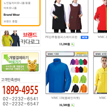
노인일자리유니폼/용품
마트유니폼
Brand Wear
브랜드 종합
PE단추형원피스에이프런
WMC 
13,200원
WMC 130(캠페인자켓)
WMC
16,500원