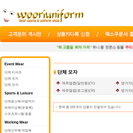
"
최고품질 최저가격
" 유니폼 전문쇼핑몰
우리유니
Event Wear
단체 모자
단체 티셔츠
단체 조끼
캐쥬얼캡(일반용)(51)
벙거지(
단체 모자
캐쥬얼캡(로고용)(50)
벙거지(
Sports & Leisure
단체등산복/바람막이
현재 총
231
개의 상품이 진열되어 있습니다.
트레이닝복(운동복)
스포츠유니폼/용품
Working Wear
단체근무복/작업복